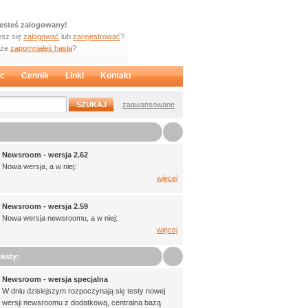
jesteś zalogowany!
sz się
zalogować
lub
zarejestrować
?
oże
zapomniałeś hasła
?
c
Cennik
Linki
Kontakt
zaawansowane
Newsroom - wersja 2.62
Nowa wersja, a w niej:
więcej
Newsroom - wersja 2.59
Nowa wersja newsroomu, a w niej:
więcej
ksty:
Newsroom - wersja specjalna
W dniu dzisiejszym rozpoczynają się testy nowej
wersji newsroomu z dodatkową, centralna bazą