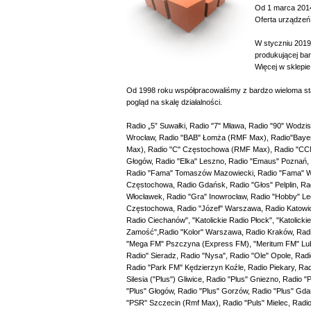
Od 1 marca 2014
Oferta urządzeń
W styczniu 2019 
produkującej ba
Więcej w sklepi
Od 1998 roku współpracowaliśmy z bardzo wieloma stac
pogląd na skalę działalności.
Radio „5” Suwałki, Radio "7" Mława, Radio "90" Wodzis
Wrocław, Radio "BAB" Łomża (RMF Max), Radio"Bayer F
Max), Radio "C" Częstochowa (RMF Max), Radio "CCM" 
Głogów, Radio "Elka" Leszno, Radio "Emaus" Poznań,
Radio "Fama" Tomaszów Mazowiecki, Radio "Fama" Woł
Częstochowa, Radio Gdańsk, Radio "Głos" Pelplin, Ra
Włocławek, Radio "Gra" Inowrocław, Radio "Hobby" Leg
Częstochowa, Radio "Józef" Warszawa, Radio Katowice
Radio Ciechanów", "Katolickie Radio Płock", "Katolickie
Zamość",Radio "Kolor" Warszawa, Radio Kraków, Radi
"Mega FM" Pszczyna (Express FM), "Meritum FM" Lubl
Radio" Sieradz, Radio "Nysa", Radio "Ole" Opole, Rad
Radio "Park FM" Kędzierzyn Koźle, Radio Piekary, Radi
Silesia ("Plus") Gliwice, Radio "Plus" Gniezno, Radio 
"Plus" Głogów, Radio "Plus" Gorzów, Radio "Plus" Gda
"PSR" Szczecin (Rmf Max), Radio "Puls" Mielec, Rad