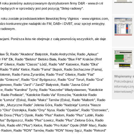
 roku jesteśmy autoryzowanym dystrybutorem firmy D&R - www.d-r.nl
 będących w sprzedaży jest pod pozycją "Sklep radiowy".
roku zostałe przedstawicielem litewskiej firmy Vigintos - www.vigintos.com,
rdzo konkurencyjne nadajniki do FM, DAB+ i DVBT, oraz sprzęt emisyjny.
e radiowym.
jami. Poniższa lista nie obejmuje z całą pewnością wszystkich, ale daje
ław Śl, Radio "Akadera" Białystok, Radio Andrychów, Radio „Aplauz”
M" Ełk, Radio "Bielsko" Bielsko Biała, Radio "Blue FM" Kraków (Rmf
Gliwice, Radio "Classic" Łódź, Radio "eM" Katowice, Radio "Elka"
 Radio "FaMa" Kielce, Radio "Fama" Słupsk, Radio Sochaczew (Fama),
omin, Radio Fama Żyrardów, Radio "Fest" Gliwice, Radio "Fiat"
Wspieramy s
dio "Gniezno", Radio "Gra" Bydgoszcz, Radio "Gra" Toruń, Radio "Gra"
Potrzebujesz
ionowo, Radio "Jard" i "Jard2" Białystok, Radio "Jasna Góra"
informatyczny
, Radio "Karolina" Tychy, Radio "Kaszebe" Władysławowo, "Katolickie
internetowej
 Radio Podlasie", "Katolickie Radio Via" Rzeszów, "Katolickie Radio
o "Łomża" (Eska), Radio "Maks" Tarnów (Eska), Radio "Malbork", Radio
in, „Muzyczne Radio“ Jelenia Góra, Radio "Nadzieja" Łomża "Nasze
io "Oko" Ostrołęka, Radio "Ony" Nysa. Radio "Opatów", Radio "Ostrowiec",
o Doxa ("Plus") Opole, Radio "Plus" Radom, Radio "Plus" Lublin, Radio
"Plus" Bydgoszcz, Radio "Plus" Łowicz, Radio "Plus" Zielona Góra, Radio
ńsk, Radio eM ("Plus") Kielce, Radio "Pro Kolor" Opole (RMF Max), Radio
io Radom, Radio "RDN" Tarnów, Radio "RDN" Nowy Sącz, Radio "Rekord"