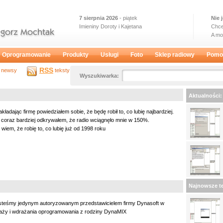
7 sierpnia 2026
- piątek
Nie 
Imieniny Doroty i Kajetana
Chce
A m
Oprogramowanie
Produkty
Usługi
Foto
Sklep radiowy
Pomo
RSS
newsy
teksty
Wyszukiwarka:
Aktualności:
akładając firmę powiedziałem sobie, że będę robił to, co lubię najbardziej.
a coraz bardziej odkrywałem, że radio wciągnęło mnie w 150%.
 wiem, że robię to, co lubię już od 1998 roku
Najnowsze te
steśmy jedynym autoryzowanym przedstawicielem firmy Dynasoft w
aży i wdrażania oprogramowania z rodziny DynaMIX