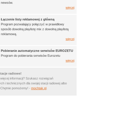
newsów.
więcej
Łączenie listy reklamowej z główną
Program pozwalający połączyć w prawidłowy
sposób dowolną playlistę mix z dowolną playlistą
reklamową.
więcej
Pobieranie automatyczne serwisów EUROZETU
Program do pobierania serwisów Eurozetu
więcej
tacje radiowe!
 więcej informacji? Szukasz rozwiązań
ch i technicznych dla swojej stacji radiowej albo
? Chętnie pomożemy! -
mochtak.pl
.