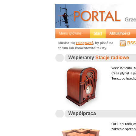
Portal
Grzegorz Mochtak
Menu główne
Start
Aktualności
RSS
Musisz się
zalogować
, by pisać na
forum lub komentować teksty
Wspieramy
Stacje radiowe
Wiele lat temu, z
Czas płynął, a j
Teraz, po latach,
Współpraca
Od 1999 roku je
zakresie sprzed