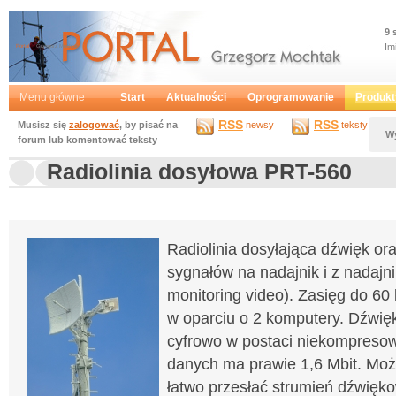
9 
Im
Portal
Grzegorz Mochtak
Menu główne
Start
Aktualności
Oprogramowanie
Produkt
RSS
RSS
Musisz się
zalogować
, by pisać na
newsy
teksty
W
forum lub komentować teksty
Radiolinia dosyłowa PRT-560
Radiolinia dosyłająca dźwięk ora
sygnałów na nadajnik i z nadajni
monitoring video). Zasięg do 60 
w oparciu o 2 komputery. Dźwięk
cyfrowo w postaci niekompresow
danych ma prawie 1,6 Mbit. Mo
łatwo przesłać strumień dźwięk