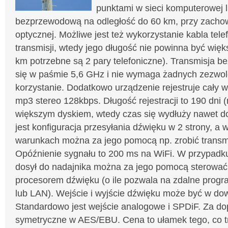
punktami w sieci komputerowej l
bezprzewodową na odległość do 60 km, przy zacho
optycznej. Możliwe jest też wykorzystanie kabla tel
transmisji, wtedy jego długość nie powinna być więk
km potrzebne są 2 pary telefoniczne). Transmisja
się w paśmie 5,6 GHz i nie wymaga żadnych zezwole
korzystanie. Dodatkowo urządzenie rejestruje cały 
mp3 stereo 128kbps. Długość rejestracji to 190 dni
większym dyskiem, wtedy czas się wydłuży nawet do
jest konfiguracja przesyłania dźwięku w 2 strony, a 
warunkach można za jego pomocą np. zrobić transmi
Opóźnienie sygnału to 200 ms na WiFi. W przypadku
dosył do nadajnika można za jego pomocą sterowa
procesorem dźwięku (o ile pozwala na zdalne prog
lub LAN). Wejście i wyjście dźwięku może być w do
Standardowo jest wejście analogowe i SPDiF. Za do
symetryczne w AES/EBU. Cena to ułamek tego, co 