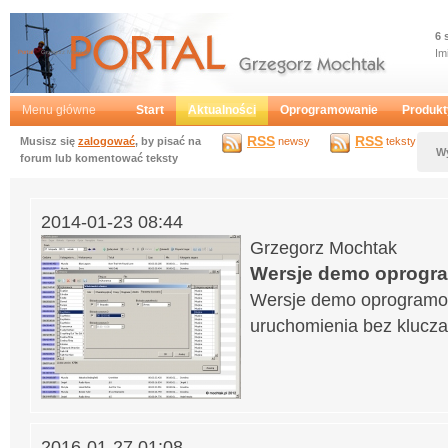
6 
Im
Portal
Grzegorz Mochtak
Menu główne
Start
Aktualności
Oprogramowanie
Produkt
RSS
RSS
Musisz się
zalogować
, by pisać na
newsy
teksty
W
forum lub komentować teksty
2014-01-23 08:44
Grzegorz Mochtak
Wersje demo oprogr
Wersje demo oprogramow
uruchomienia bez klucz
2016-01-27 01:08