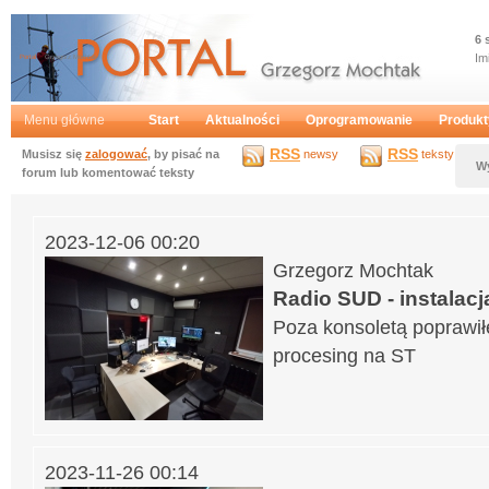
6 
Im
Portal
Grzegorz Mochtak
Menu główne
Start
Aktualności
Oprogramowanie
Produkt
RSS
RSS
Musisz się
zalogować
, by pisać na
newsy
teksty
W
forum lub komentować teksty
2023-12-06 00:20
Grzegorz Mochtak
Radio SUD - instalac
Poza konsoletą poprawiłe
procesing na ST
2023-11-26 00:14