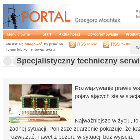
9 
Im
Portal
Grzegorz Mochtak
Menu główne
Start
Aktualności
Oprogramowanie
Produkt
RSS
RSS
Musisz się
zalogować
, by pisać na
newsy
teksty
W
forum lub komentować teksty
Specjalistyczny techniczny serw
Rozwiązywanie prawie ws
pojawiających się w stacj
Najważniejsze w życiu, to
żadnej sytuacji. Poniższe zdarzenie pokazuje, że ka
rozwiązać, nawet z pozoru w sytuacji bez wyjscia.