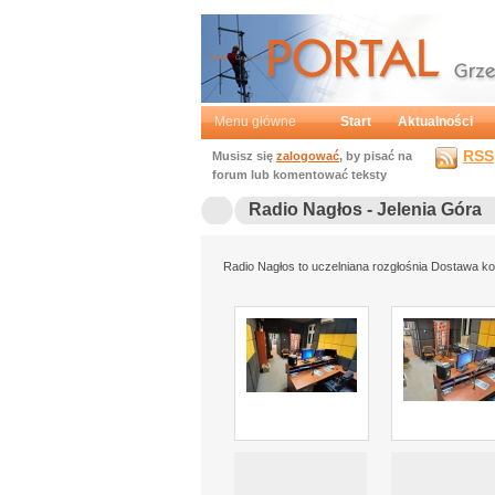
Portal
Grzegorz Mochtak
Menu główne
Start
Aktualności
RSS
Musisz się
zalogować
, by pisać na
forum lub komentować teksty
Radio Nagłos - Jelenia Góra
Radio Nagłos to uczelniana rozgłośnia Dostawa ko