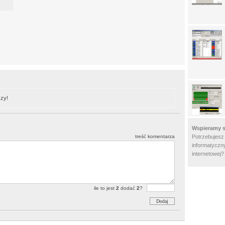
zy!
Wspieramy s
treść komentarza
Potrzebujesz
informatyczny
internetowej
ile to jest
2
dodać
2
?