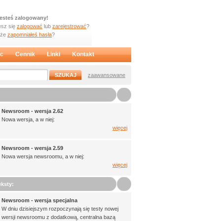
jesteś zalogowany!
sz się
zalogować
lub
zarejestrować
?
oże
zapomniałeś hasła
?
c
Cennik
Linki
Kontakt
zaawansowane
Newsroom - wersja 2.62
Nowa wersja, a w niej:
więcej
Newsroom - wersja 2.59
Nowa wersja newsroomu, a w niej:
więcej
ksty:
Newsroom - wersja specjalna
W dniu dzisiejszym rozpoczynają się testy nowej
wersji newsroomu z dodatkową, centralna bazą