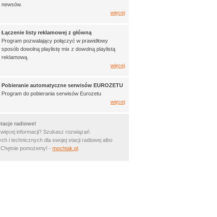
newsów.
więcej
Łączenie listy reklamowej z główną
Program pozwalający połączyć w prawidłowy
sposób dowolną playlistę mix z dowolną playlistą
reklamową.
więcej
Pobieranie automatyczne serwisów EUROZETU
Program do pobierania serwisów Eurozetu
więcej
tacje radiowe!
 więcej informacji? Szukasz rozwiązań
ch i technicznych dla swojej stacji radiowej albo
? Chętnie pomożemy! -
mochtak.pl
.