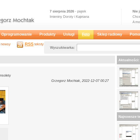
7 sierpnia 2026
- piątek
Nie 
Imieniny Doroty i Kajetana
Chce
A m
Oprogramowanie
Produkty
Usługi
Foto
Sklep radiowy
Pomo
RSS
newsy
teksty
Wyszukiwarka:
Aktualności:
nsolety
Grzegorz Mochtak, 2022-12-07 00:27
Najnowsze te